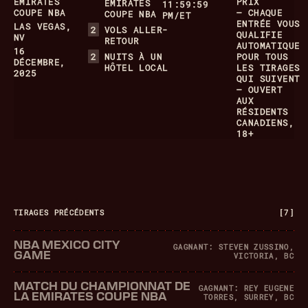
EMIRATES
PRIX
EMIRATES
11:59:59
COUPE NBA
– CHAQUE
COUPE NBA
PM/ET
ENTRÉE VOUS
LAS VEGAS,
2
VOLS ALLER-
QUALIFIE
NV
RETOUR
AUTOMATIQUE
16
2
NUITS À UN
POUR TOUS
DÉCEMBRE,
HÔTEL LOCAL
LES TIRAGES
2025
QUI SUIVENT
– OUVERT
AUX
RÉSIDENTS
CANADIENS,
18+
TIRAGES PRÉCÉDENTS
[7]
NBA MEXICO CITY
GAGNANT: STEVEN ZUSSINO,
GAME
VICTORIA, BC
MATCH DU CHAMPIONNAT DE
GAGNANT: REY EUGENE
LA EMIRATES COUPE NBA
TORRES, SURREY, BC