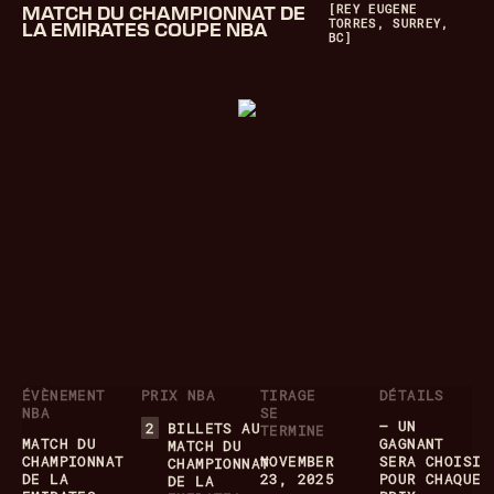
[REY EUGENE
MATCH DU CHAMPIONNAT DE
TORRES, SURREY,
LA EMIRATES COUPE NBA
BC]
ÉVÈNEMENT
PRIX NBA
TIRAGE
DÉTAILS
NBA
SE
– UN
2
BILLETS AU
TERMINE
MATCH DU
GAGNANT
MATCH DU
CHAMPIONNAT
NOVEMBER
SERA CHOISI
CHAMPIONNAT
DE LA
23, 2025
POUR CHAQUE
DE LA