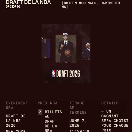
DRAFT DE LA NBA
[BRYSON MCDONALD, DARTMOUTH,
2026
NS]
ÉVÈNEMENT
PRIX NBA
TIRAGE
DÉTAILS
NBA
SE
– UN
2
BILLETS
TERMINE
DRAFT DE
GAGNANT
AU
LA NBA
JUNE 7,
SERA CHOISI
DRAFT
2026
2026
POUR CHAQUE
DE LA
PRIX
NBA
NEW YORK
11:59:59